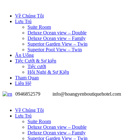
Về Chúng Tôi
Lưu Trú
Suite Room
Deluxe Ocean view – Double
Deluxe Ocean view – Family
Superior Garden View – Twin
Superior Pool View – Twin
Ăn Uống
Tiệc Cưới & Sự kiện
Tiệc cưới
Hội Nghị & Sự Kiện
Tham Quan
Liên Hệ
0946852579
info@hoangyenboutiquehotel.com
Về Chúng Tôi
Lưu Trú
Suite Room
Deluxe Ocean view – Double
Deluxe Ocean view – Family
Superior Garden View – Twin