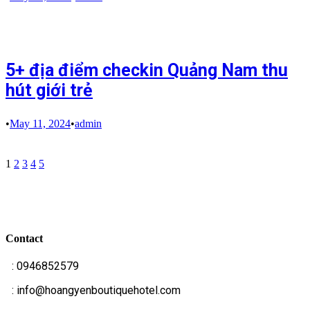
5+ địa điểm checkin Quảng Nam thu
hút giới trẻ
•
May 11, 2024
•
admin
1
2
3
4
5
Contact
T
: 0946852579
E
: info@hoangyenboutiquehotel.com