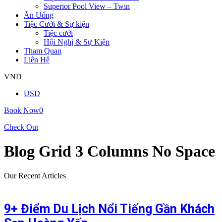
Superior Pool View – Twin
Ăn Uống
Tiệc Cưới & Sự kiện
Tiệc cưới
Hội Nghị & Sự Kiện
Tham Quan
Liên Hệ
VND
USD
Book Now
0
Check Out
Blog Grid 3 Columns No Space
Our Recent Articles
9+ Điểm Du Lịch Nổi Tiếng Gần Khách