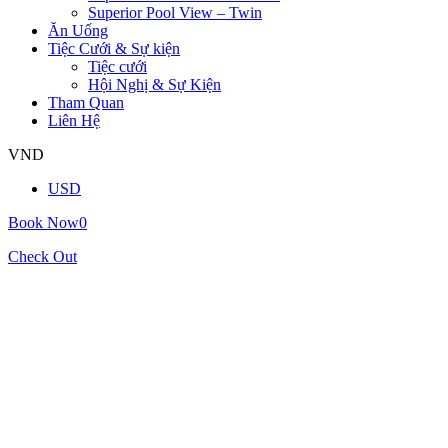
Superior Pool View – Twin
Ăn Uống
Tiệc Cưới & Sự kiện
Tiệc cưới
Hội Nghị & Sự Kiện
Tham Quan
Liên Hệ
VND
USD
Book Now
0
Check Out
1xbet uz