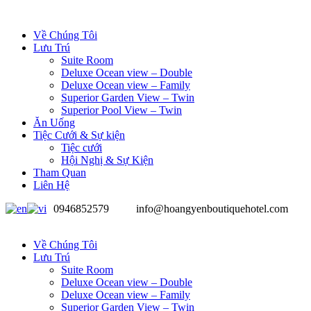
Về Chúng Tôi
Lưu Trú
Suite Room
Deluxe Ocean view – Double
Deluxe Ocean view – Family
Superior Garden View – Twin
Superior Pool View – Twin
Ăn Uống
Tiệc Cưới & Sự kiện
Tiệc cưới
Hội Nghị & Sự Kiện
Tham Quan
Liên Hệ
0946852579
info@hoangyenboutiquehotel.com
Về Chúng Tôi
Lưu Trú
Suite Room
Deluxe Ocean view – Double
Deluxe Ocean view – Family
Superior Garden View – Twin