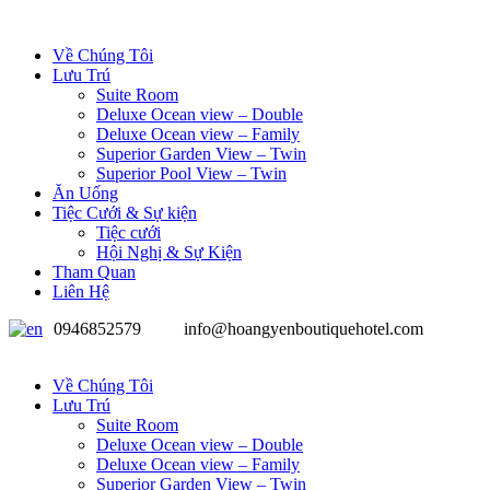
Về Chúng Tôi
Lưu Trú
Suite Room
Deluxe Ocean view – Double
Deluxe Ocean view – Family
Superior Garden View – Twin
Superior Pool View – Twin
Ăn Uống
Tiệc Cưới & Sự kiện
Tiệc cưới
Hội Nghị & Sự Kiện
Tham Quan
Liên Hệ
0946852579
info@hoangyenboutiquehotel.com
Về Chúng Tôi
Lưu Trú
Suite Room
Deluxe Ocean view – Double
Deluxe Ocean view – Family
Superior Garden View – Twin