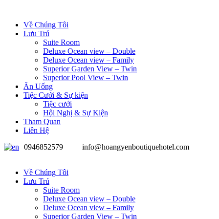
Về Chúng Tôi
Lưu Trú
Suite Room
Deluxe Ocean view – Double
Deluxe Ocean view – Family
Superior Garden View – Twin
Superior Pool View – Twin
Ăn Uống
Tiệc Cưới & Sự kiện
Tiệc cưới
Hội Nghị & Sự Kiện
Tham Quan
Liên Hệ
0946852579
info@hoangyenboutiquehotel.com
Về Chúng Tôi
Lưu Trú
Suite Room
Deluxe Ocean view – Double
Deluxe Ocean view – Family
Superior Garden View – Twin