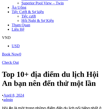
Superior Pool View – Twin
Ăn Uống
Tiệc Cưới & Sự kiện
Tiệc cưới
Hội Nghị & Sự Kiện
Tham Quan
Liên Hệ
VND
USD
Book Now
0
Check Out
Top 10+ địa điểm du lịch Hội
An bạn nên đến thử một lần
•
April 8, 2024
•
admin
Hội An là một trong những điểm đến du lịch nổi tiếng nhất ở