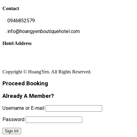
Contact
T
: 0946852579
E
: info@hoangyenboutiquehotel.com
Hotel Address
Bãi Rạng - Xã Núi Thành - Thành Phố Đà Nẵng
Copyright © HoangYen. All Rights Reserved.
Proceed Booking
Already A Member?
Username or E-mail
Password