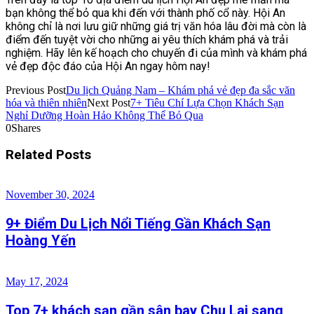
bạn không thể bỏ qua khi đến với thành phố cổ này. Hội An
không chỉ là nơi lưu giữ những giá trị văn hóa lâu đời mà còn là
điểm đến tuyệt vời cho những ai yêu thích khám phá và trải
nghiệm. Hãy lên kế hoạch cho chuyến đi của mình và khám phá
vẻ đẹp độc đáo của Hội An ngay hôm nay!
Previous Post
Du lịch Quảng Nam – Khám phá vẻ đẹp đa sắc văn
hóa và thiên nhiên
Next Post
7+ Tiêu Chí Lựa Chọn Khách Sạn
Nghỉ Dưỡng Hoàn Hảo Không Thể Bỏ Qua
0
Shares
Related Posts
November 30, 2024
9+ Điểm Du Lịch Nổi Tiếng Gần Khách Sạn
Hoàng Yến
May 17, 2024
Top 7+ khách sạn gần sân bay Chu Lai sang