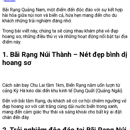
Bãi Rạng Quảng Nam, một điểm đến độc đáo với sự kết hợp
hài hòa giữa núi non và biển cả, hứa hẹn mang đến cho du
khách những trải nghiệm đáng nhớ.
Trong bài viết này, chúng ta sẽ cùng nhau khám phá vẻ đẹp
hoang sơ, những điều thú vị và những hoạt động nổi bật tại địa
điểm này.
1. Bãi Rạng Núi Thành – Nét đẹp bình dị
hoang sơ
Cách sân bay Chu Lai tầm 1km, Biển Rạng nằm uốn lượn từ
cảng Kỳ Hà kéo dài đến khu kinh tế Dung Quất (Quảng Ngãi).
Đến với bãi tắm Rạng, du khách sẽ có cơ hội chiêm ngưỡng vẻ
đẹp hoang sơ với cát trắng cùng dải nước biển trong xanh,
mang đến cảm giác thư thái và sảng khoái cho bất kỳ ai đặt
chân đến đây.
2. Trải nghiệm độc đáo tại Bãi Rạng Núi