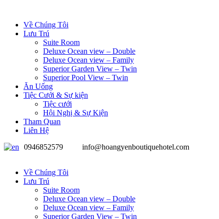
Về Chúng Tôi
Lưu Trú
Suite Room
Deluxe Ocean view – Double
Deluxe Ocean view – Family
Superior Garden View – Twin
Superior Pool View – Twin
Ăn Uống
Tiệc Cưới & Sự kiện
Tiệc cưới
Hội Nghị & Sự Kiện
Tham Quan
Liên Hệ
0946852579
info@hoangyenboutiquehotel.com
Về Chúng Tôi
Lưu Trú
Suite Room
Deluxe Ocean view – Double
Deluxe Ocean view – Family
Superior Garden View – Twin