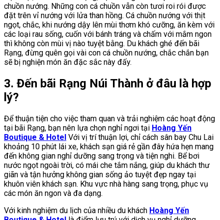
chuồn nướng. Những con cá chuồn vẫn còn tươi roi rói được
đặt trên vỉ nướng với lửa than hồng. Cá chuồn nướng với thịt
ngọt, chắc, khi nướng dậy lên mùi thơm khó cưỡng, ăn kèm với
các loại rau sống, cuốn với bánh tráng và chấm với mắm ngon
thì không còn mùi vị nào tuyệt bằng. Du khách ghé đến bãi
Rạng, đừng quên gọi vài con cá chuồn nướng, chắc chắn bạn
sẽ bị nghiện món ăn đặc sắc này đấy.
3. Đến bãi Rạng Núi Thành ở đâu là hợp
lý?
Để thuận tiện cho việc tham quan và trải nghiệm các hoạt động
tại bãi Rạng, bạn nên lựa chọn nghỉ ngơi tại
Hoàng Yến
Boutique & Hotel
Với vị trí thuận lợi, chỉ cách sân bay Chu Lai
khoảng 10 phút lái xe, khách sạn giá rẻ gần đây hứa hẹn mang
đến không gian nghỉ dưỡng sang trọng và tiện nghi. Bể bơi
nước ngọt ngoài trời, có mái che tắm nắng, giúp du khách thư
giãn và tận hưởng không gian sống ảo tuyệt đẹp ngay tại
khuôn viên khách sạn. Khu vực nhà hàng sang trọng, phục vụ
các món ăn ngon và đa dạng.
Với kinh nghiệm du lịch của nhiều du khách
Hoàng Yến
Boutique & Hotel
là điểm lưu trú với dịch vụ nghỉ dưỡng