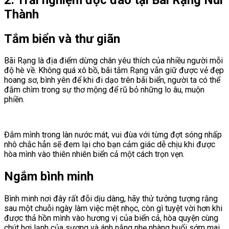
Thành
Tắm biển và thư giãn
Bãi Rạng là địa điểm dừng chân yêu thích của nhiều người mỗi
độ hè về. Không quá xô bồ, bãi tắm Rạng vẫn giữ được vẻ đẹp
hoang sơ, bình yên để khi đi dạo trên bãi biển, người ta có thể
đắm chìm trong sự thơ mộng để rũ bỏ những lo âu, muộn
phiền.
Đắm mình trong làn nước mát, vui đùa với từng đợt sóng nhấp
nhô chắc hẳn sẽ đem lại cho bạn cảm giác dễ chịu khi được
hòa mình vào thiên nhiên biển cả một cách trọn vẹn.
Ngắm bình minh
Bình minh nơi đây rất đỗi dịu dàng, hãy thử tưởng tượng rằng
sau một chuỗi ngày làm việc mệt nhọc, còn gì tuyệt vời hơn khi
được thả hồn mình vào hương vị của biển cả, hòa quyện cùng
chút hơi lạnh của sương và ánh nắng nhẹ nhàng buổi sớm mai,