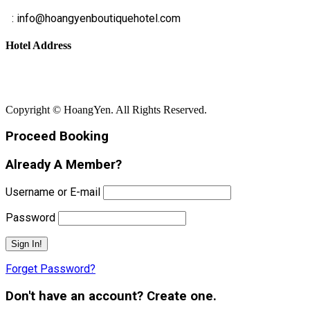
E
: info@hoangyenboutiquehotel.com
Hotel Address
Bãi Rạng - Xã Núi Thành - Thành Phố Đà Nẵng
Copyright © HoangYen. All Rights Reserved.
Proceed Booking
Already A Member?
Username or E-mail
Password
Forget Password?
Don't have an account? Create one.