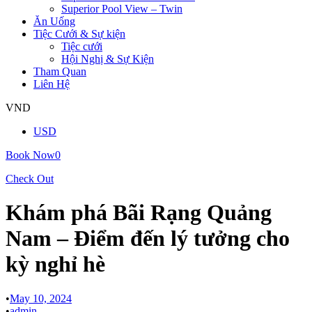
Superior Pool View – Twin
Ăn Uống
Tiệc Cưới & Sự kiện
Tiệc cưới
Hội Nghị & Sự Kiện
Tham Quan
Liên Hệ
VND
USD
Book Now
0
Check Out
Khám phá Bãi Rạng Quảng
Nam – Điểm đến lý tưởng cho
kỳ nghỉ hè
•
May 10, 2024
•
admin