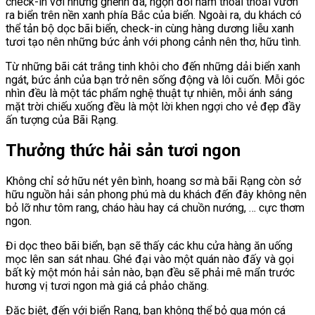
check-in với những ghềnh đá, ngọn đồi nằm thoai thoải vươn
ra biển trên nền xanh phía Bắc của biển. Ngoài ra, du khách có
thể tản bộ dọc bãi biển, check-in cùng hàng dương liễu xanh
tươi tạo nên những bức ảnh với phong cảnh nên thơ, hữu tình.
Từ những bãi cát trắng tinh khôi cho đến những dải biển xanh
ngát, bức ảnh của bạn trở nên sống động và lôi cuốn. Mỗi góc
nhìn đều là một tác phẩm nghệ thuật tự nhiên, mỗi ánh sáng
mặt trời chiếu xuống đều là một lời khen ngợi cho vẻ đẹp đầy
ấn tượng của Bãi Rạng.
Thưởng thức hải sản tươi ngon
Không chỉ sở hữu nét yên bình, hoang sơ mà bãi Rạng còn sở
hữu nguồn hải sản phong phú mà du khách đến đây không nên
bỏ lỡ như tôm rang, cháo hàu hay cá chuồn nướng, … cực thơm
ngon.
Đi dọc theo bãi biển, bạn sẽ thấy các khu cửa hàng ăn uống
mọc lên san sát nhau. Ghé đại vào một quán nào đấy và gọi
bất kỳ một món hải sản nào, bạn đều sẽ phải mê mẩn trước
hương vị tươi ngon mà giá cả phảo chăng.
Đặc biệt, đến với biển Rạng, bạn không thể bỏ qua món cá